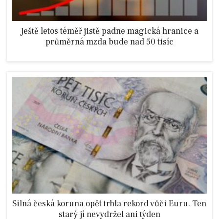
Ještě letos téměř jistě padne magická hranice a
průměrná mzda bude nad 50 tisíc
Silná česká koruna opět trhla rekord vůči Euru. Ten
starý jí nevydržel ani týden