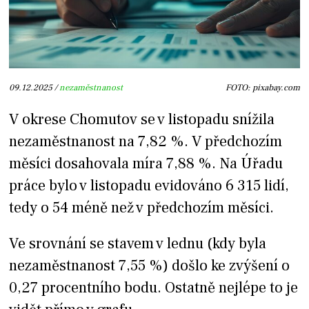
09.12.2025 /
nezaměstnanost
FOTO: pixabay.com
V okrese Chomutov se v listopadu snížila
nezaměstnanost na 7,82 %. V předchozím
měsíci dosahovala míra 7,88 %. Na Úřadu
práce bylo v listopadu evidováno 6 315 lidí,
tedy o 54 méně než v předchozím měsíci.
Ve srovnání se stavem v lednu (kdy byla
nezaměstnanost 7,55 %) došlo ke zvýšení o
0,27 procentního bodu. Ostatně nejlépe to je