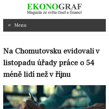
Skip
to
content
Ekonograf.cz
Menu
Magazín
ze
světa
čísel
Na Chomutovsku evidovali v
a
financí
listopadu úřady práce o 54
méně lidí než v říjnu