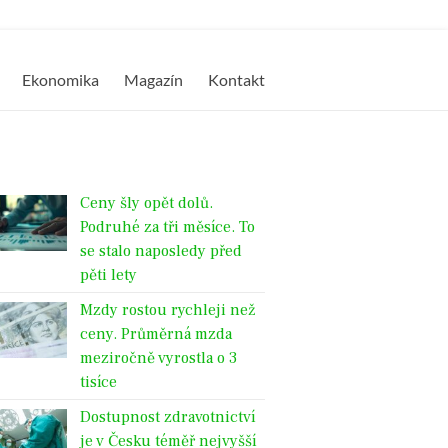
Ekonomika
Magazín
Kontakt
Ceny šly opět dolů.
Podruhé za tři měsíce. To
se stalo naposledy před
pěti lety
Mzdy rostou rychleji než
ceny. Průměrná mzda
meziročně vyrostla o 3
tisíce
Dostupnost zdravotnictví
je v Česku téměř nejvyšší