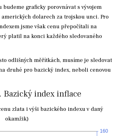
xu budeme graficky porovnávat s vývojem
 amerických dolarech za trojskou unci. Pro
ndexem jsme však cenu přepočítali na
terý platil na konci každého sledovaného
sto odlišných měřítkách, musíme je sledovat
 na druhé pro bazický index, neboli cenovou
. Bazický index inflace
cenu zlata i výši bazického indexu v daný
okamžik)