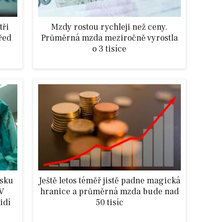
tři
Mzdy rostou rychleji než ceny.
řed
Průměrná mzda meziročně vyrostla
o 3 tisíce
esku
Ještě letos téměř jistě padne magická
 V
hranice a průměrná mzda bude nad
idí
50 tisíc