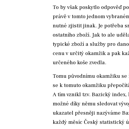
To by však poskytlo odpověď po
právě v tomto jednom vybraném
nutné zjistit jinak. Je potřeba 
ostatního zboží. Jak to ale uděl
typické zboží a služby pro danou
cenu v určitý okamžik a pak každ
určeného koše zvedla.
Tomu původnímu okamžiku se ří
se k tomuto okamžiku přepočítá
A tím vznikl tzv. Bazický index,
možné díky němu sledovat vývoj 
ukazatel přesněji nazýváme Baz
každý měsíc Český statistický ú