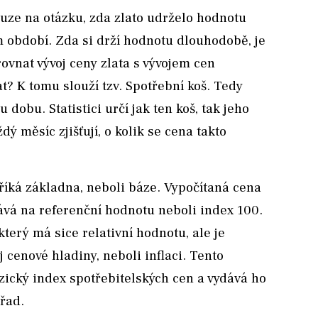
uze na otázku, zda zlato udrželo hodnotu
 období. Zda si drží hodnotu dlouhodobě, je
srovnat vývoj ceny zlata s vývojem cen
at? K tomu slouží tzv. Spotřební koš. Tedy
 dobu. Statistici určí jak ten koš, tak jeho
ý měsíc zjišťují, o kolik se cena takto
ká základna, neboli báze. Vypočítaná cena
vá na referenční hodnotu neboli index 100.
 který má sice relativní hodnotu, ale je
cenové hladiny, neboli inflaci. Tento
ický index spotřebitelských cen a vydává ho
řad.