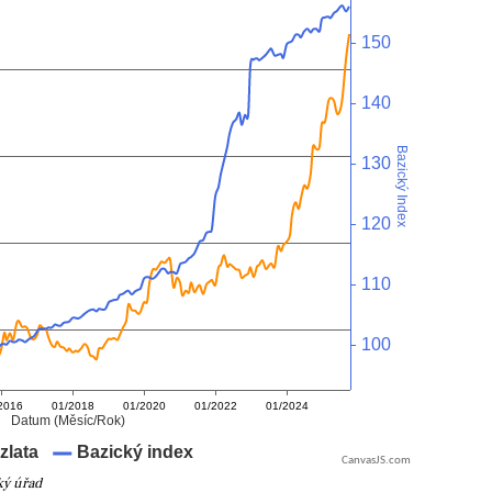
CanvasJS.com
ký úřad