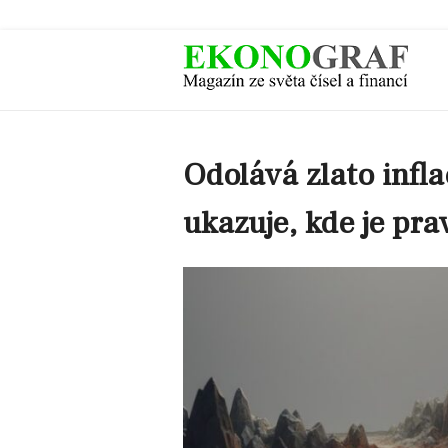
Skip
to
Ekonograf.cz
content
Magazín
ze
světa
Odolává zlato infla
čísel
a
ukazuje, kde je pra
financí