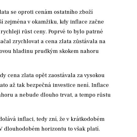
 zlata se oproti cenám ostatního zboží
í zejména v okamžiku, kdy inflace začne
rychleji růst ceny. Poprvé to bylo patrné
ačal zrychlovat a cena zlata zůstávala na
cenovou hladinu prudkým skokem nahoru
kdy cena zlata opět zaostávala za vysokou
zlato až tak bezpečná investice není. Inflace
nahoru a nebude dlouho trvat, a tempo růstu
olává inflaci, tedy zní, že v krátkodobém
 V dlouhodobém horizontu to však platí.