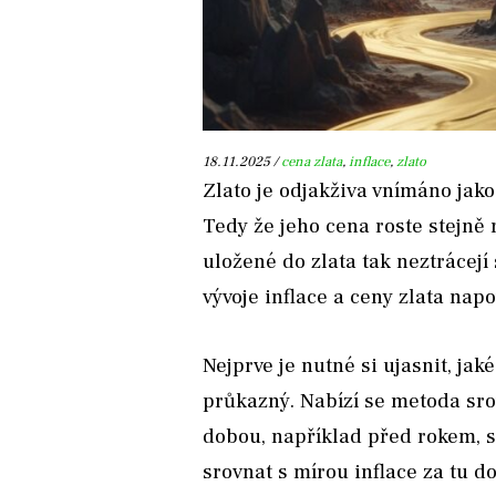
18.11.2025 /
cena zlata
,
inflace
,
zlato
Zlato je odjakživa vnímáno jako
Tedy že jeho cena roste stejně 
uložené do zlata tak neztrácejí
vývoje inflace a ceny zlata napo
Nejprve je nutné si ujasnit, jak
průkazný. Nabízí se metoda sro
dobou, například před rokem, s
srovnat s mírou inflace za tu d